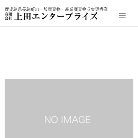
鹿児島県長島町の一般廃棄物・産業廃棄物収集運搬業
T
o
g
g
l
e
n
a
v
i
g
a
t
i
o
n